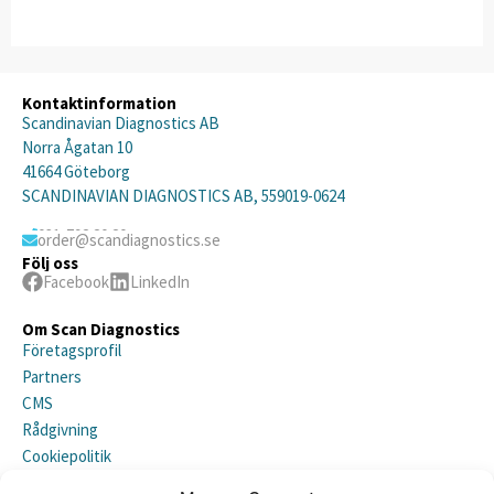
Kontaktinformation
Scandinavian Diagnostics AB
Norra Ågatan 10
41664 Göteborg
SCANDINAVIAN DIAGNOSTICS AB, 559019-0624
031-792 20 20
order@scandiagnostics.se
Följ oss
Facebook
LinkedIn
Om Scan Diagnostics
Företagsprofil
Partners
CMS
Rådgivning
Cookiepolitik
Integritetspolicy (EU)