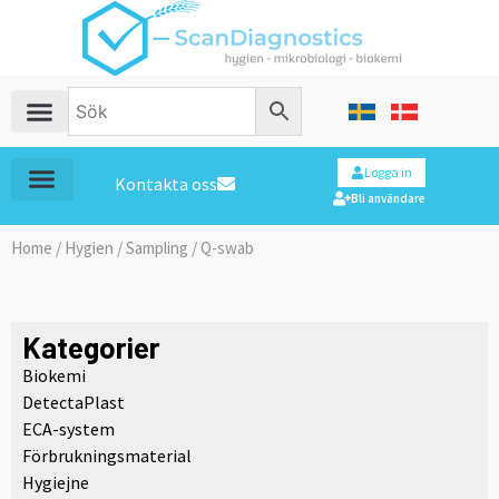
Logga in
Kontakta oss
Bli användare
Home
/
Hygien
/
Sampling
/ Q-swab
Kategorier
Biokemi
DetectaPlast
ECA-system
Förbrukningsmaterial
Hygiejne