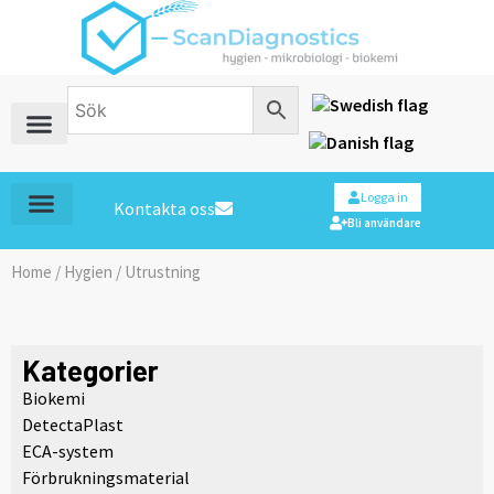
Logga in
Kontakta oss
Bli användare
Home
/
Hygien
/ Utrustning
Kategorier
Biokemi
DetectaPlast
ECA-system
Förbrukningsmaterial