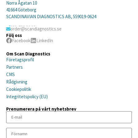
Norra Ågatan 10
41664 Göteborg
SCANDINAVIAN DIAGNOSTICS AB, 559019-0624
031-792 20 20
order@scandiagnostics.se
Följ oss
Facebook
LinkedIn
Om Scan Diagnostics
Företagsprofil
Partners
CMS
Rådgivning
Cookiepolitik
Integritetspolicy (EU)
Prenumerera på vårt nyhetsbrev