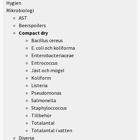
Hygien
Mikrobiologi
AST
Beerspoilers
Compact dry
Bacillus cereus
E. coli och koliforma
Enterobacteriaceae
Entrococcus
Jäst och mögel
Koliform
Listeria
Pseudomonas
Salmonella
Staphyloccoccus
Tillbehör
Totalantal
Totalantal i vatten
Diverse