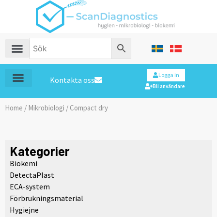
Logga in
Kontakta oss
Bli användare
Home
/
Mikrobiologi
/ Compact dry
Kategorier
Biokemi
DetectaPlast
ECA-system
Förbrukningsmaterial
Hygiejne