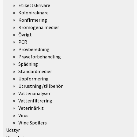
Etikettskrivare
Koloniräknare
Konfirmering
Kromogena medier
Övrigt
PCR
Provberedning
Prøveforbehandling
Spädning
Standardmedier
Uppformering
Utrustning/tillbehör
Vattenanalyser
Vattenfiltrering
Veterinärkit
Virus
Wine Spoilers
Udstyr