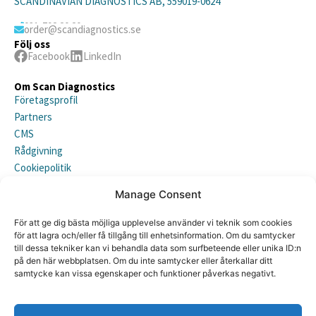
SCANDINAVIAN DIAGNOSTICS AB, 559019-0624
031-792 20 20
order@scandiagnostics.se
Följ oss
Facebook
LinkedIn
Om Scan Diagnostics
Företagsprofil
Partners
CMS
Rådgivning
Cookiepolitik
Integritetspolicy (EU)
Manage Consent
Prenumerera på vårt nyhetsbrev
För att ge dig bästa möjliga upplevelse använder vi teknik som cookies
för att lagra och/eller få tillgång till enhetsinformation. Om du samtycker
till dessa tekniker kan vi behandla data som surfbeteende eller unika ID:n
på den här webbplatsen. Om du inte samtycker eller återkallar ditt
samtycke kan vissa egenskaper och funktioner påverkas negativt.