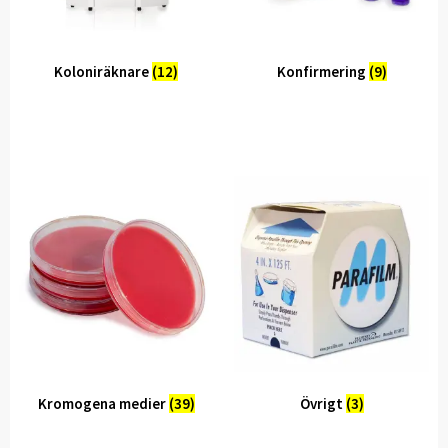
Koloniräknare
(12)
Konfirmering
(9)
Kromogena medier
(39)
Övrigt
(3)