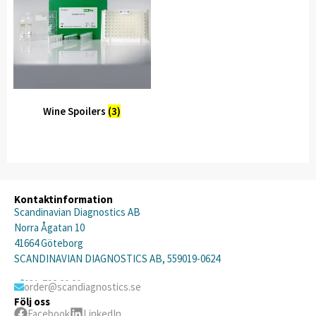
Wine Spoilers
(3)
Kontaktinformation
Scandinavian Diagnostics AB
Norra Ågatan 10
41664 Göteborg
SCANDINAVIAN DIAGNOSTICS AB, 559019-0624
031-792 20 20
order@scandiagnostics.se
Följ oss
Facebook
LinkedIn