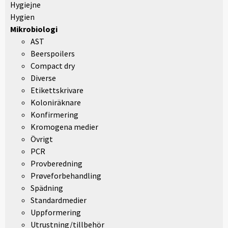
Hygiejne
Hygien
Mikrobiologi
AST
Beerspoilers
Compact dry
Diverse
Etikettskrivare
Koloniräknare
Konfirmering
Kromogena medier
Övrigt
PCR
Provberedning
Prøveforbehandling
Spädning
Standardmedier
Uppformering
Utrustning/tillbehör