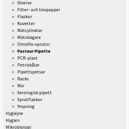
Diverse
Filter- och linspapper
Flaskor
Kuvetter
Mätcylindrar
Mätsbägare
Omnifix-sprutor
Pasteur Pipette
PCR-plast
Petriskålar
Pipettspetsar
Racks
Rör
Serologisk pipett
Sprutflaskor
Ympning
Hygiejne
Hygien
Mikrobiologi