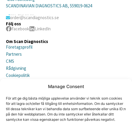
SCANDINAVIAN DIAGNOSTICS AB, 559019-0624
031-792 20 20
order@scandiagnostics.se
Följ oss
Facebook
LinkedIn
Om Scan Diagnostics
Företagsprofil
Partners
CMS
Rådgivning
Cookiepolitik
Integritetspolicy (EU)
Manage Consent
Prenumerera på vårt nyhetsbrev
För att ge dig bästa möjliga upplevelse använder vi teknik som cookies
för att lagra och/eller få tillgång till enhetsinformation. Om du samtycker
till dessa tekniker kan vi behandla data som surfbeteende eller unika ID:n
på den här webbplatsen. Om du inte samtycker eller återkallar ditt
samtycke kan vissa egenskaper och funktioner påverkas negativt.