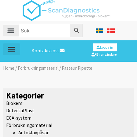
Logga in
Kontakta oss
Bli användare
Home
/
Förbrukningsmaterial
/ Pasteur Pipette
Kategorier
Biokemi
DetectaPlast
ECA-system
Förbrukningsmaterial
Autoklavpåsar