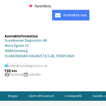
Favoritlista
Kontakta oss
Kontaktinformation
Scandinavian Diagnostics AB
Norra Ågatan 10
41664 Göteborg
SCANDINAVIAN DIAGNOSTICS AB, 559019-0624
031-792 20 20
order@scandiagnostics.se
Följ oss
Facebook
LinkedIn
Shoppa
Glömt ditt losenord
Cookiepolitik
Handels- o