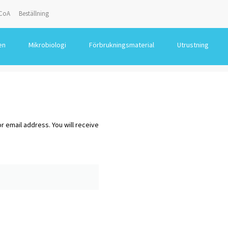
CoA
Beställning
en
Mikrobiologi
Förbrukningsmaterial
Utrustning
 email address. You will receive