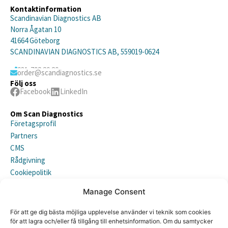
Kontaktinformation
Scandinavian Diagnostics AB
Norra Ågatan 10
41664 Göteborg
SCANDINAVIAN DIAGNOSTICS AB, 559019-0624
031-792 20 20
order@scandiagnostics.se
Följ oss
Facebook
LinkedIn
Om Scan Diagnostics
Företagsprofil
Partners
CMS
Rådgivning
Cookiepolitik
Integritetspolicy (EU)
Manage Consent
Prenumerera på vårt nyhetsbrev
För att ge dig bästa möjliga upplevelse använder vi teknik som cookies
för att lagra och/eller få tillgång till enhetsinformation. Om du samtycker