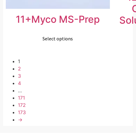
11+Myco MS-Prep
Sol
Select options
1
2
3
4
…
171
172
173
→