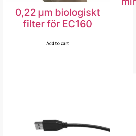
mi
0,22 µm biologiskt
filter för EC160
Add to cart