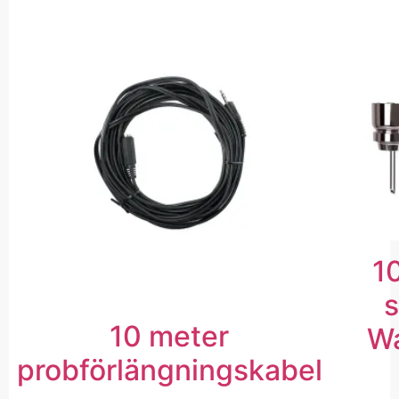
10
s
10 meter
Wa
probförlängningskabel