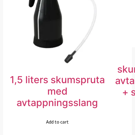
sku
1,5 liters skumspruta
avt
med
+ 
avtappningsslang
Add to cart