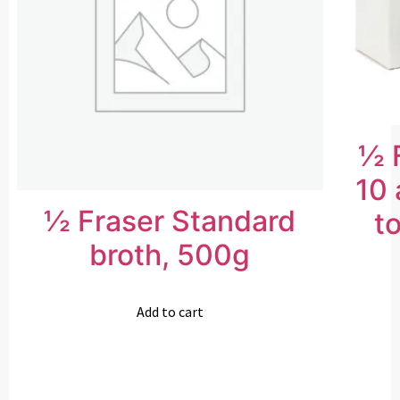
½ F
10 
½ Fraser Standard
to
broth, 500g
Add to cart