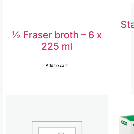
St
½ Fraser broth – 6 x
225 ml
Add to cart