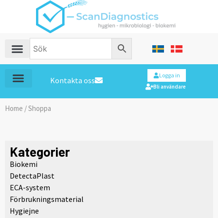
Logga in
Kontakta oss
Bli användare
Home
/ Shoppa
Kategorier
Biokemi
DetectaPlast
ECA-system
Förbrukningsmaterial
Hygiejne