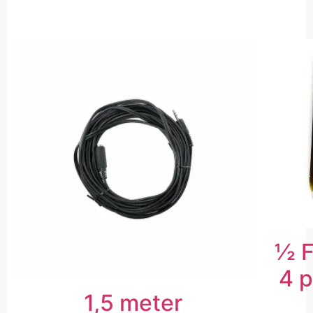
½ F
4 p
1,5 meter