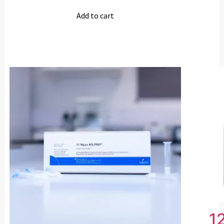
Add to cart
1