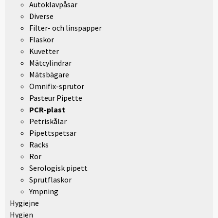
Autoklavpåsar
Diverse
Filter- och linspapper
Flaskor
Kuvetter
Mätcylindrar
Mätsbägare
Omnifix-sprutor
Pasteur Pipette
PCR-plast
Petriskålar
Pipettspetsar
Racks
Rör
Serologisk pipett
Sprutflaskor
Ympning
Hygiejne
Hygien