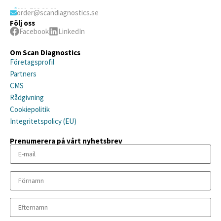
031-792 20 20
order@scandiagnostics.se
Följ oss
Facebook
LinkedIn
Om Scan Diagnostics
Företagsprofil
Partners
CMS
Rådgivning
Cookiepolitik
Integritetspolicy (EU)
Prenumerera på vårt nyhetsbrev