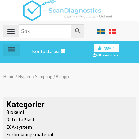
Logga in
Kontakta oss
Bli användare
Home
/
Hygien
/
Sampling
/ Avlopp
Kategorier
Biokemi
DetectaPlast
ECA-system
Förbrukningsmaterial