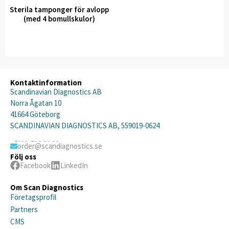
Sterila tamponger för avlopp
(med 4 bomullskulor)
Kontaktinformation
Scandinavian Diagnostics AB
Norra Ågatan 10
41664 Göteborg
SCANDINAVIAN DIAGNOSTICS AB, 559019-0624
031-792 20 20
order@scandiagnostics.se
Följ oss
Facebook
LinkedIn
Om Scan Diagnostics
Företagsprofil
Partners
CMS