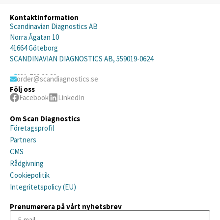
Kontaktinformation
Scandinavian Diagnostics AB
Norra Ågatan 10
41664 Göteborg
SCANDINAVIAN DIAGNOSTICS AB, 559019-0624
031-792 20 20
order@scandiagnostics.se
Följ oss
Facebook
LinkedIn
Om Scan Diagnostics
Företagsprofil
Partners
CMS
Rådgivning
Cookiepolitik
Integritetspolicy (EU)
Prenumerera på vårt nyhetsbrev