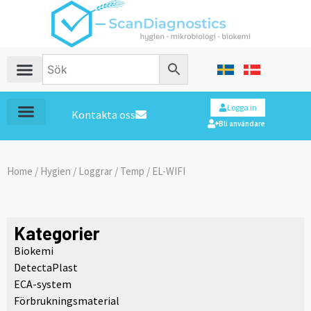
Logga in
Kontakta oss
Bli användare
Home
/
Hygien
/
Loggrar
/
Temp
/ EL-WIFI
Kategorier
Biokemi
DetectaPlast
ECA-system
Förbrukningsmaterial