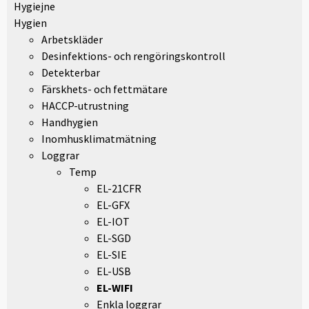
Hygiejne
Hygien
Arbetskläder
Desinfektions- och rengöringskontroll
Detekterbar
Färskhets- och fettmätare
HACCP-utrustning
Handhygien
Inomhusklimatmätning
Loggrar
Temp
EL-21CFR
EL-GFX
EL-IOT
EL-SGD
EL-SIE
EL-USB
EL-WIFI
Enkla loggrar