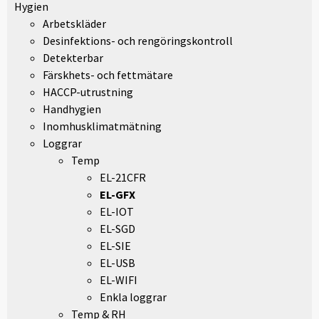
Hygien
Arbetskläder
Desinfektions- och rengöringskontroll
Detekterbar
Färskhets- och fettmätare
HACCP-utrustning
Handhygien
Inomhusklimatmätning
Loggrar
Temp
EL-21CFR
EL-GFX
EL-IOT
EL-SGD
EL-SIE
EL-USB
EL-WIFI
Enkla loggrar
Temp & RH