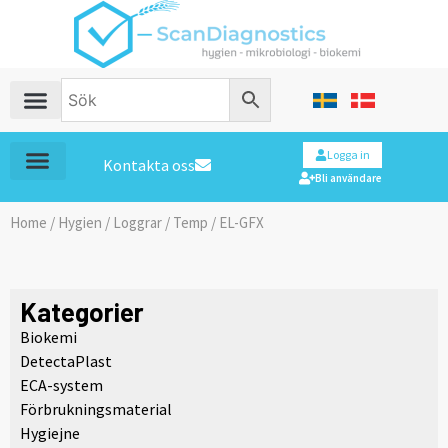
Logga in
Kontakta oss
Bli användare
Home
/
Hygien
/
Loggrar
/
Temp
/ EL-GFX
Kategorier
Biokemi
DetectaPlast
ECA-system
Förbrukningsmaterial
Hygiejne