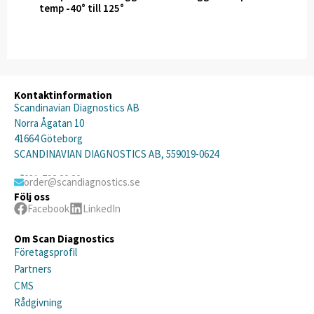
temp -40° till 125°
Kontaktinformation
Scandinavian Diagnostics AB
Norra Ågatan 10
41664 Göteborg
SCANDINAVIAN DIAGNOSTICS AB, 559019-0624
031-792 20 20
order@scandiagnostics.se
Följ oss
Facebook
LinkedIn
Om Scan Diagnostics
Företagsprofil
Partners
CMS
Rådgivning