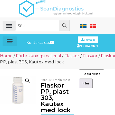
Logga in
Kontakta oss
Bli användare
Home
/
Förbrukningsmaterial
/
Flaskor
/
Flaskor
/
Flasko
PP, plast 303, Kautex med lock
Beskrivelse
SKU:
0653.main-main
Filer
Flaskor
PP, plast
303,
Kautex
med lock