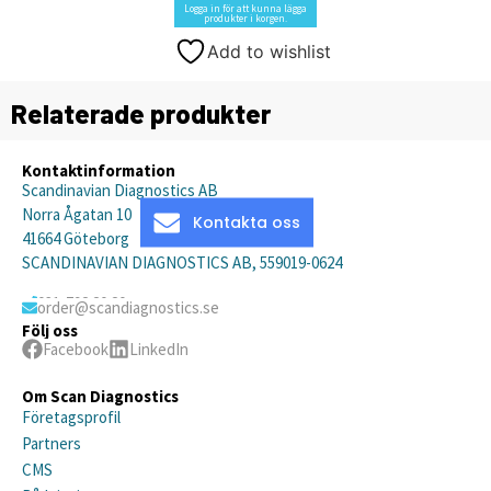
Logga in för att kunna lägga
produkter i korgen.
Add to wishlist
Relaterade produkter
Kontaktinformation
Scandinavian Diagnostics AB
Norra Ågatan 10
Kontakta oss
41664 Göteborg
SCANDINAVIAN DIAGNOSTICS AB, 559019-0624
031-792 20 20
order@scandiagnostics.se
Följ oss
Facebook
LinkedIn
Om Scan Diagnostics
Företagsprofil
Partners
CMS