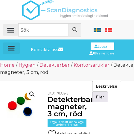
Logga in
Kontakta oss
Bli användare
Home
/
Hygien
/
Detekterbar
/
Kontorsartiklar
/ Detekte
magneter, 3 cm, röd
Beskrivelse
SKU:
P0392-3
Filer
Detekterbara
magneter,
3 cm, röd
Logga in för att kunna lägga
produkter i korgen.
Add to wishlist