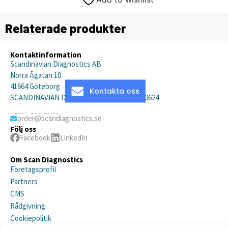
Relaterade produkter
Kontaktinformation
Scandinavian Diagnostics AB
Norra Ågatan 10
41664 Göteborg
Kontakta oss
SCANDINAVIAN DIAGNOSTICS AB, 559019-0624
031-792 20 20
order@scandiagnostics.se
Följ oss
Facebook
LinkedIn
Om Scan Diagnostics
Företagsprofil
Partners
CMS
Rådgivning
Cookiepolitik