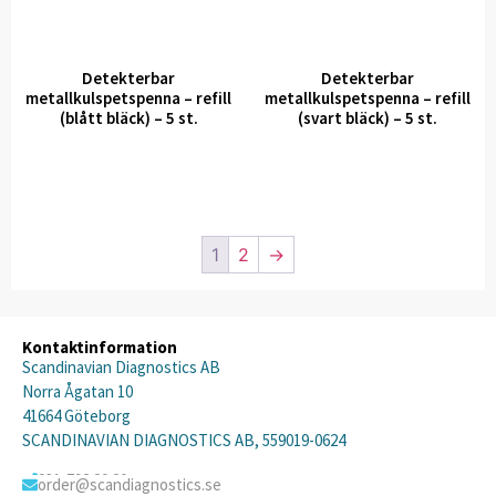
Detekterbar
Detekterbar
metallkulspetspenna – refill
metallkulspetspenna – refill
(blått bläck) – 5 st.
(svart bläck) – 5 st.
1
2
→
Kontaktinformation
Scandinavian Diagnostics AB
Norra Ågatan 10
41664 Göteborg
SCANDINAVIAN DIAGNOSTICS AB, 559019-0624
031-792 20 20
order@scandiagnostics.se