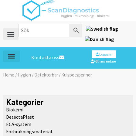
Logga in
Kontakta oss
Bli användare
Home
/
Hygien
/
Detekterbar
/ Kulspetspennor
Kategorier
Biokemi
DetectaPlast
ECA-system
Förbrukningsmaterial