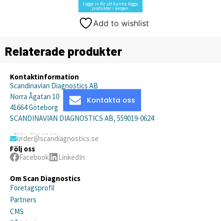
Logga in för att kunna lägga
produkter i korgen.
Add to wishlist
Relaterade produkter
Kontaktinformation
Scandinavian Diagnostics AB
Norra Ågatan 10
Kontakta oss
41664 Göteborg
SCANDINAVIAN DIAGNOSTICS AB, 559019-0624
031-792 20 20
order@scandiagnostics.se
Följ oss
Facebook
LinkedIn
Om Scan Diagnostics
Företagsprofil
Partners
CMS