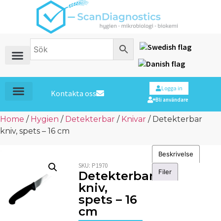
Logga in
Kontakta oss
Bli användare
Home
/
Hygien
/
Detekterbar
/
Knivar
/ Detekterbar
kniv, spets – 16 cm
Beskrivelse
SKU:
P1970
Filer
Detekterbar
kniv,
spets – 16
cm