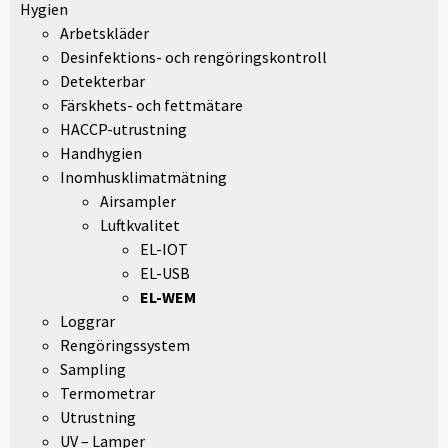
Hygien
Arbetskläder
Desinfektions- och rengöringskontroll
Detekterbar
Färskhets- och fettmätare
HACCP-utrustning
Handhygien
Inomhusklimatmätning
Airsampler
Luftkvalitet
EL-IOT
EL-USB
EL-WEM
Loggrar
Rengöringssystem
Sampling
Termometrar
Utrustning
UV – Lamper