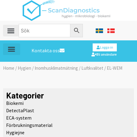
Logga in
Kontakta oss
Bli användare
Home
/
Hygien
/
Inomhusklimatmätning
/
Luftkvalitet
/ EL-WEM
Kategorier
Biokemi
DetectaPlast
ECA-system
Förbrukningsmaterial
Hygiejne