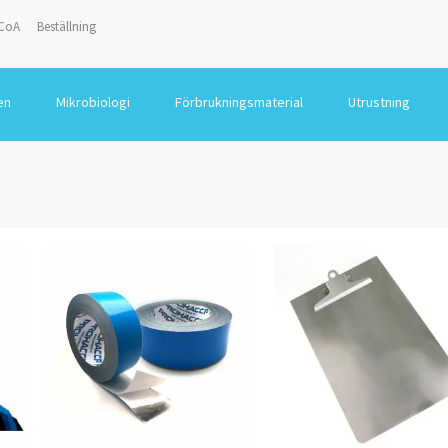
CoA
Beställning
en
Mikrobiologi
Förbrukningsmaterial
Utrustning