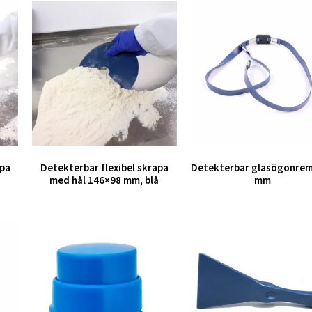
apa
Detekterbar flexibel skrapa
Detekterbar glasögonrem
med hål 146×98 mm, blå
mm