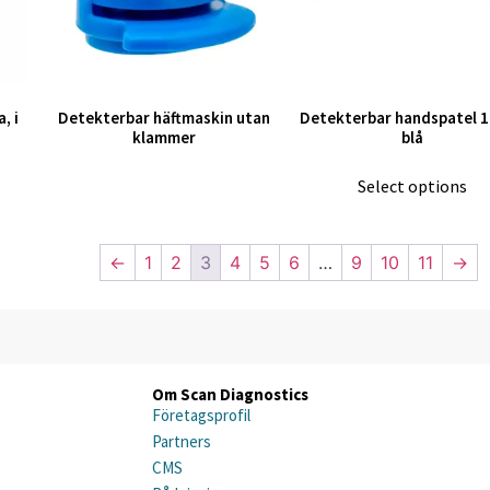
, i
Detekterbar häftmaskin utan
Detekterbar handspatel 1
klammer
blå
Select options
←
1
2
3
4
5
6
…
9
10
11
→
Om Scan Diagnostics
Företagsprofil
Partners
CMS