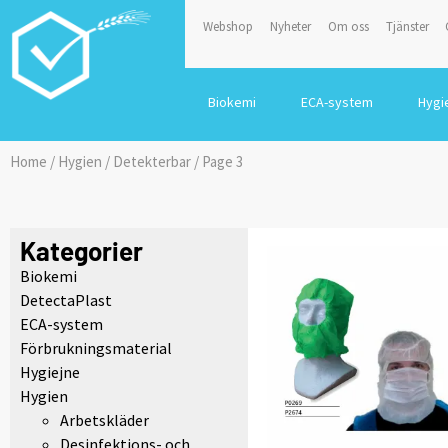
Webshop
Nyheter
Om oss
Tjänster
Biokemi
ECA-system
Hygi
Home
/
Hygien
/
Detekterbar
/ Page 3
Kategorier
Biokemi
DetectaPlast
ECA-system
Förbrukningsmaterial
Hygiejne
Hygien
Arbetskläder
Desinfektions- och