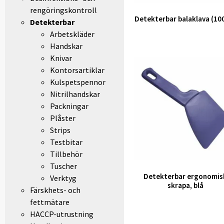
rengöringskontroll
Detekterbar balaklava (100
Detekterbar
Arbetskläder
Handskar
Knivar
Kontorsartiklar
Kulspetspennor
Nitrilhandskar
Packningar
Plåster
Strips
Testbitar
Tillbehör
Tuscher
Detekterbar ergonomis
Verktyg
skrapa, blå
Färskhets- och
fettmätare
HACCP-utrustning