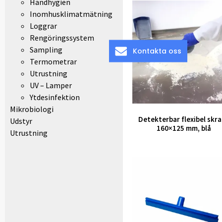
Handhygien
Inomhusklimatmätning
Loggrar
Rengöringssystem
Sampling
Kontakta oss
Termometrar
Utrustning
UV – Lamper
Ytdesinfektion
Mikrobiologi
Detekterbar flexibel skr
Udstyr
160×125 mm, blå
Utrustning