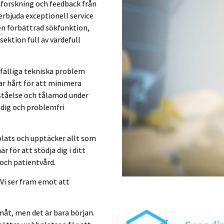
 forskning och feedback från
erbjuda exceptionell service
 en förbättrad sökfunktion,
ektion full av värdefull
lfälliga tekniska problem
ar hårt för att minimera
ståelse och tålamod under
idig och problemfri
plats och upptäcker allt som
r för att stödja dig i ditt
 och patientvård.
 Vi ser fram emot att
måt, men det är bara början.