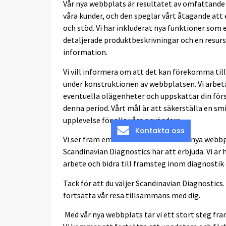
Vår nya webbplats är resultatet av omfattande
våra kunder, och den speglar vårt åtagande att 
och stöd. Vi har inkluderat nya funktioner som
detaljerade produktbeskrivningar och en resurss
information.
Vi vill informera om att det kan förekomma til
under konstruktionen av webbplatsen. Vi arbet
eventuella olägenheter och uppskattar din för
denna period. Vårt mål är att säkerställa en sm
upplevelse för alla våra användare.
Kontakta oss
Vi ser fram emot att du utforskar vår nya webb
Scandinavian Diagnostics har att erbjuda. Vi är hä
arbete och bidra till framsteg inom diagnostik
Tack för att du väljer Scandinavian Diagnostics.
fortsätta vår resa tillsammans med dig.
Med vår nya webbplats tar vi ett stort steg fra