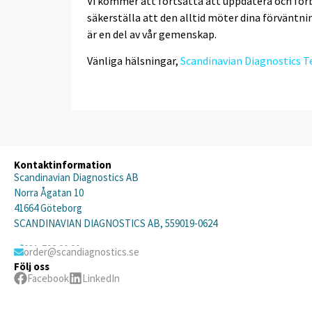
Vi kommer att fortsätta att uppdatera och för
säkerställa att den alltid möter dina förväntnin
är en del av vår gemenskap.
Vänliga hälsningar,
Scandinavian Diagnostics 
Kontaktinformation
Scandinavian Diagnostics AB
Norra Ågatan 10
41664 Göteborg
SCANDINAVIAN DIAGNOSTICS AB, 559019-0624
031-792 20 20
order@scandiagnostics.se
Följ oss
Facebook
LinkedIn