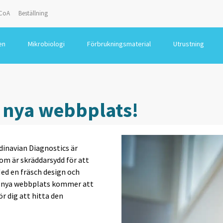
CoA
Beställning
en
Mikrobiologi
Förbrukningsmaterial
Utrustning
 nya webbplats!
dinavian Diagnostics är
som är skräddarsydd för att
ed en fräsch design och
år nya webbplats kommer att
r dig att hitta den