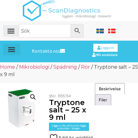
Logga in
Kontakta oss
Bli användare
Home
/
Mikrobiologi
/
Spädning
/
Rör
/ Tryptone salt – 25
x 9 ml
Beskrivelse
SKU:
3555754
Filer
Tryptone
salt – 25 x
9 ml
Logga in för att kunna lägga
produkter i korgen.
Add to wishlist