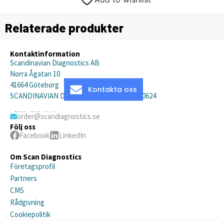
Relaterade produkter
Kontaktinformation
Scandinavian Diagnostics AB
Norra Ågatan 10
41664 Göteborg
Kontakta oss
SCANDINAVIAN DIAGNOSTICS AB, 559019-0624
031-792 20 20
order@scandiagnostics.se
Följ oss
Facebook
LinkedIn
Om Scan Diagnostics
Företagsprofil
Partners
CMS
Rådgivning
Cookiepolitik