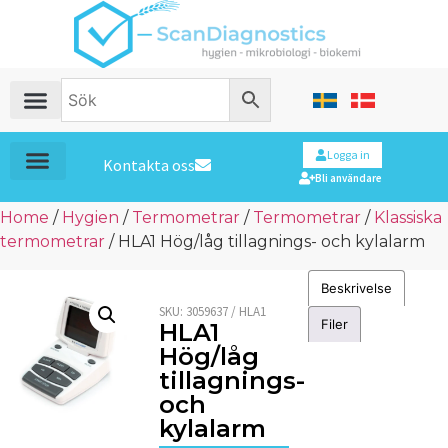
Logga in
Kontakta oss
Bli användare
Home
/
Hygien
/
Termometrar
/
Termometrar
/
Klassiska
termometrar
/ HLA1 Hög/låg tillagnings- och kylalarm
Beskrivelse
SKU:
3059637 / HLA1
Filer
HLA1
Hög/låg
tillagnings-
och
kylalarm