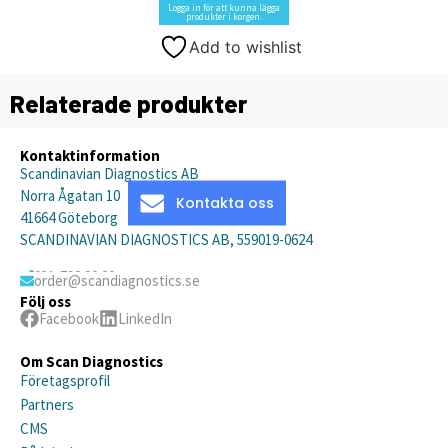
Logga in för att kunna lägga
produkter i korgen.
Add to wishlist
Relaterade produkter
Kontaktinformation
Scandinavian Diagnostics AB
Norra Ågatan 10
Kontakta oss
41664 Göteborg
SCANDINAVIAN DIAGNOSTICS AB, 559019-0624
031-792 20 20
order@scandiagnostics.se
Följ oss
Facebook
LinkedIn
Om Scan Diagnostics
Företagsprofil
Partners
CMS