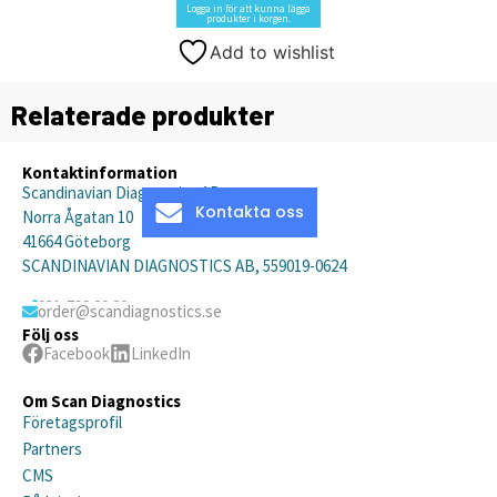
Logga in för att kunna lägga
produkter i korgen.
Add to wishlist
Relaterade produkter
Kontaktinformation
Scandinavian Diagnostics AB
Kontakta oss
Norra Ågatan 10
41664 Göteborg
SCANDINAVIAN DIAGNOSTICS AB, 559019-0624
031-792 20 20
order@scandiagnostics.se
Följ oss
Facebook
LinkedIn
Om Scan Diagnostics
Företagsprofil
Partners
CMS