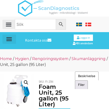
Logga in
Kontakta oss
Bli användare
Home
/
Hygien
/
Rengöringssystem
/
Skumanläggning
/
Unit, 25 gallon (95 Liter)
Beskrivelse
SKU:
FI-25N
Filer
Foam
Unit, 25
gallon (95
Liter)