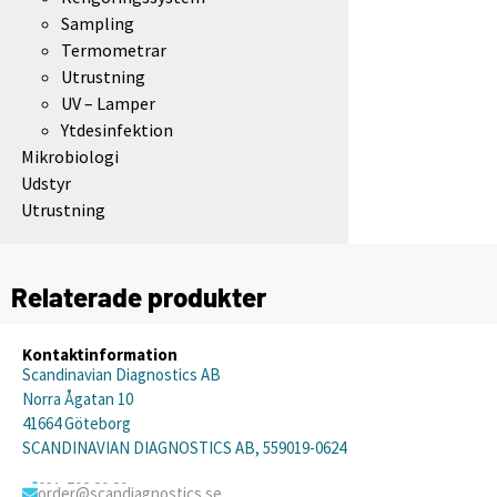
Sampling
Termometrar
Utrustning
UV – Lamper
Ytdesinfektion
Mikrobiologi
Udstyr
Utrustning
Relaterade produkter
Kontaktinformation
Scandinavian Diagnostics AB
Norra Ågatan 10
41664 Göteborg
SCANDINAVIAN DIAGNOSTICS AB, 559019-0624
031-792 20 20
order@scandiagnostics.se