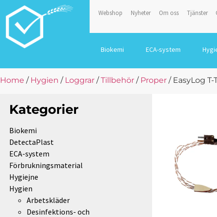
Webshop
Nyheter
Om oss
Tjänster
Biokemi
ECA-system
Hygi
Home
/
Hygien
/
Loggrar
/
Tillbehör
/
Proper
/ EasyLog T
Kategorier
Biokemi
DetectaPlast
ECA-system
Förbrukningsmaterial
Hygiejne
Hygien
Arbetskläder
Desinfektions- och